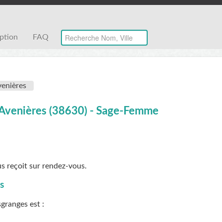
iption
FAQ
venières
 Avenières (38630) - Sage-Femme
 reçoit sur rendez-vous.
s
sgranges
est :