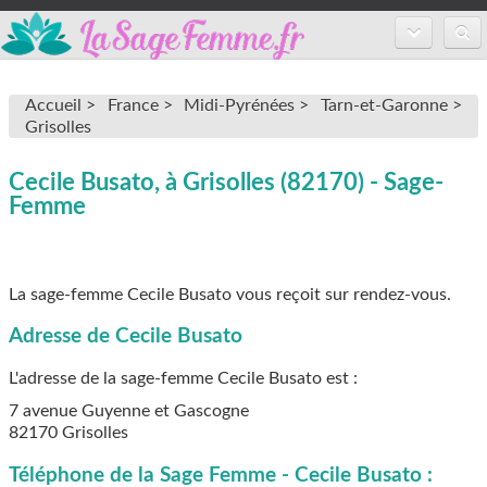
Accueil
Accueil >
France >
Midi-Pyrénées >
Tarn-et-Garonne >
Annuaire des sages-femmes
Grisolles
Inscription
Cecile Busato, à Grisolles (82170) - Sage-
Femme
FAQ
La sage-femme Cecile Busato vous reçoit sur rendez-vous.
Adresse de Cecile Busato
L'adresse de la sage-femme
Cecile Busato
est :
7 avenue Guyenne et Gascogne
82170
Grisolles
Téléphone de la Sage Femme - Cecile Busato :