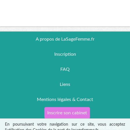
A propos de LaSageFemme.fr
Inscription
FAQ
Liens
Mentions légales & Contact
Inscrire son cabinet
En poursuivant votre navigation sur ce site, vous acceptez
er
Ⓒ 2010 - 2026 - LaSageFemme.fr - 1
Annuaire de sage-