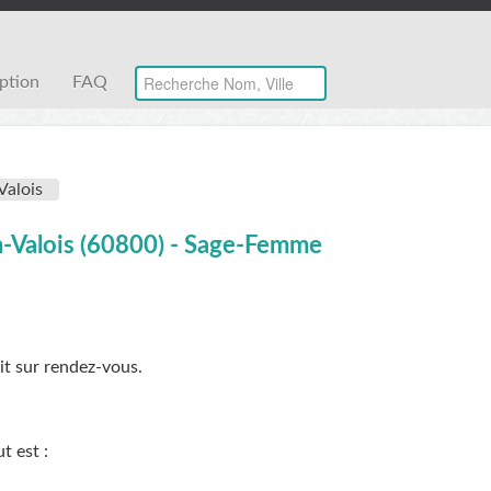
iption
FAQ
Valois
en-Valois (60800) - Sage-Femme
it sur rendez-vous.
ut
est :