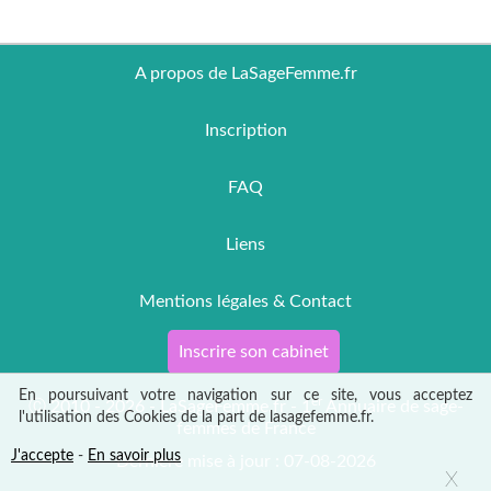
A propos de LaSageFemme.fr
Inscription
FAQ
Liens
Mentions légales & Contact
Inscrire son cabinet
En poursuivant votre navigation sur ce site, vous acceptez
er
Ⓒ 2010 - 2026 - LaSageFemme.fr - 1
Annuaire de sage-
l'utilisation des Cookies de la part de lasagefemme.fr.
femmes de France
J'accepte
-
En savoir plus
Dernière mise à jour : 07-08-2026
X