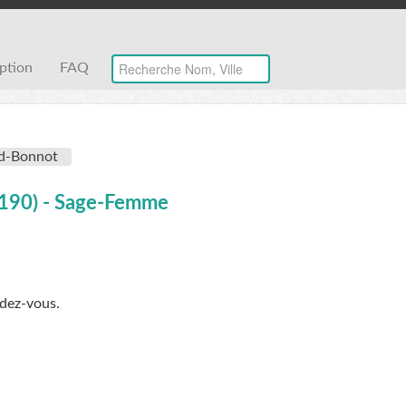
iption
FAQ
rd-Bonnot
38190) - Sage-Femme
ndez-vous.