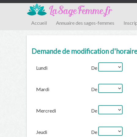
Accueil
Annuaire des sages-femmes
Inscri
Demande de modification d'horair
Lundi
De
Mardi
De
Mercredi
De
Jeudi
De