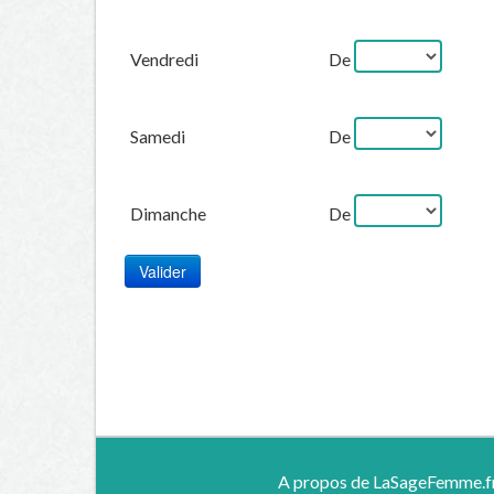
Vendredi
De
Samedi
De
Dimanche
De
A propos de LaSageFemme.f