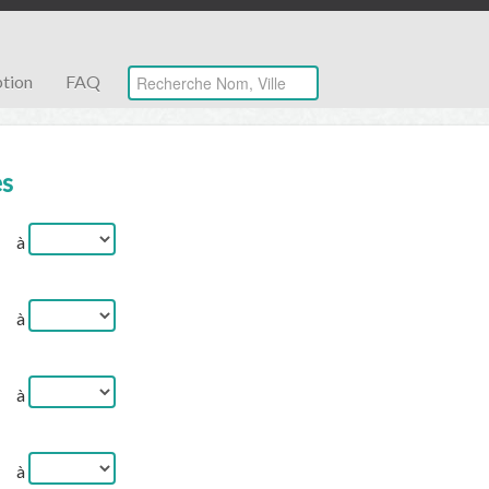
ption
FAQ
es
à
à
à
à