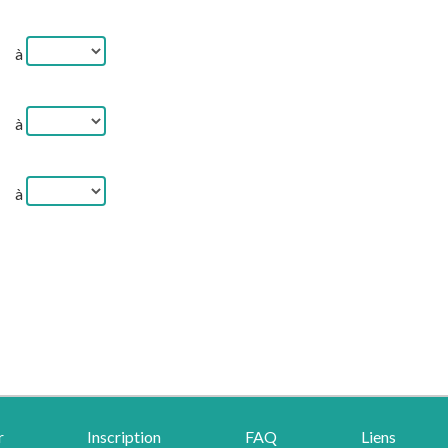
à
à
à
r
Inscription
FAQ
Liens