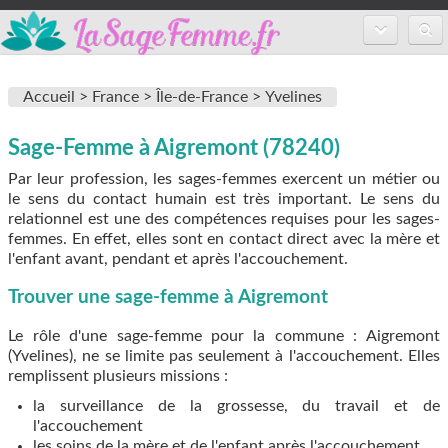
Accueil
Accueil >
France >
Île-de-France >
Yvelines
Annuaire des sages-femmes
Sage-Femme à Aigremont (78240)
Inscription
Par leur profession, les sages-femmes exercent un métier ou
FAQ
le sens du contact humain est très important. Le sens du
relationnel est une des compétences requises pour les sages-
femmes. En effet, elles sont en contact direct avec la mère et
l'enfant avant, pendant et après l'accouchement.
Trouver une sage-femme à Aigremont
Le rôle d'une sage-femme pour la commune : Aigremont
(Yvelines), ne se limite pas seulement à l'accouchement. Elles
remplissent plusieurs missions :
la surveillance de la grossesse, du travail et de
l'accouchement
les soins de la mère et de l'enfant après l'accouchement