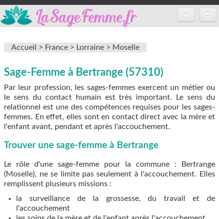
Accueil
Accueil >
France >
Lorraine >
Moselle
Annuaire des sages-femmes
Sage-Femme à Bertrange (57310)
Inscription
Par leur profession, les sages-femmes exercent un métier ou
FAQ
le sens du contact humain est très important. Le sens du
relationnel est une des compétences requises pour les sages-
femmes. En effet, elles sont en contact direct avec la mère et
l'enfant avant, pendant et après l'accouchement.
Trouver une sage-femme à Bertrange
Le rôle d'une sage-femme pour la commune : Bertrange
(Moselle), ne se limite pas seulement à l'accouchement. Elles
remplissent plusieurs missions :
la surveillance de la grossesse, du travail et de
l'accouchement
les soins de la mère et de l'enfant après l'accouchement