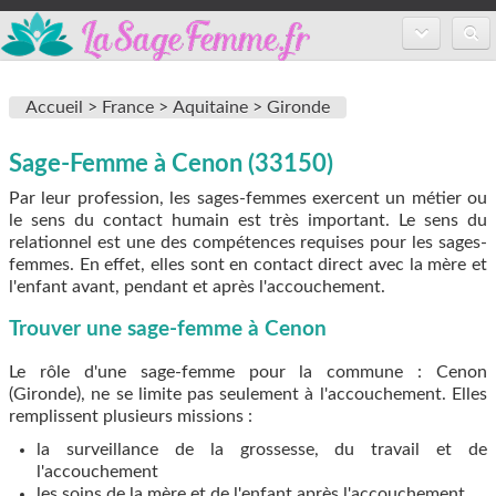
Accueil
Accueil >
France >
Aquitaine >
Gironde
Annuaire des sages-femmes
Sage-Femme à Cenon (33150)
Inscription
Par leur profession, les sages-femmes exercent un métier ou
FAQ
le sens du contact humain est très important. Le sens du
relationnel est une des compétences requises pour les sages-
femmes. En effet, elles sont en contact direct avec la mère et
l'enfant avant, pendant et après l'accouchement.
Trouver une sage-femme à Cenon
Le rôle d'une sage-femme pour la commune : Cenon
(Gironde), ne se limite pas seulement à l'accouchement. Elles
remplissent plusieurs missions :
la surveillance de la grossesse, du travail et de
l'accouchement
les soins de la mère et de l'enfant après l'accouchement