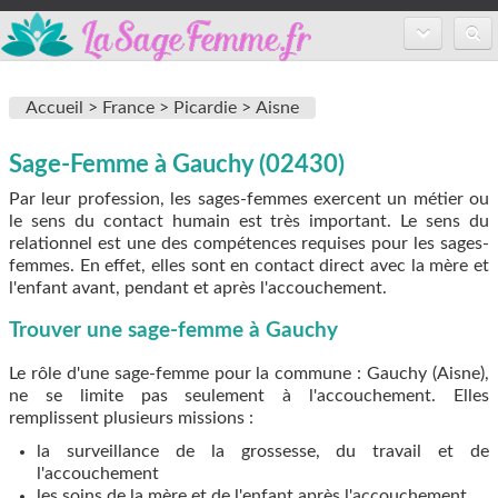
Accueil
Accueil >
France >
Picardie >
Aisne
Annuaire des sages-femmes
Sage-Femme à Gauchy (02430)
Inscription
Par leur profession, les sages-femmes exercent un métier ou
FAQ
le sens du contact humain est très important. Le sens du
relationnel est une des compétences requises pour les sages-
femmes. En effet, elles sont en contact direct avec la mère et
l'enfant avant, pendant et après l'accouchement.
Trouver une sage-femme à Gauchy
Le rôle d'une sage-femme pour la commune : Gauchy (Aisne),
ne se limite pas seulement à l'accouchement. Elles
remplissent plusieurs missions :
la surveillance de la grossesse, du travail et de
l'accouchement
les soins de la mère et de l'enfant après l'accouchement