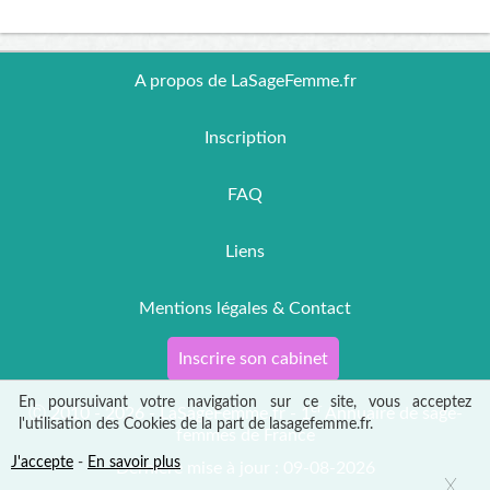
A propos de LaSageFemme.fr
Inscription
FAQ
Liens
Mentions légales & Contact
Inscrire son cabinet
En poursuivant votre navigation sur ce site, vous acceptez
er
Ⓒ 2010 - 2026 - LaSageFemme.fr - 1
Annuaire de sage-
l'utilisation des Cookies de la part de lasagefemme.fr.
femmes de France
J'accepte
-
En savoir plus
Dernière mise à jour : 09-08-2026
X