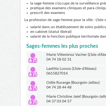
la sage-femme s'occupe de la surveillance pré
pratique des examens cliniques et para cliniq
prescrit des examens
La profession de sage-femme pour la ville : L'Isle-
salarié dans un établissement de soins publics
en cabinet (statut libéral)
salarié de la fonction publique territoriale da
Sages-femmes les plus proches
Marie Villeminoz Vacher (L'Isle-d'Ab
04 74 18 02 31
Laetitia Lussou (L'Isle-d'Abeau)
0615827014
Odile Rurange (Bourgoin-Jallieu)
04 74 28 44 48
Marie Christine Jalef (Bourgoin-Jall
04 37 03 04 57