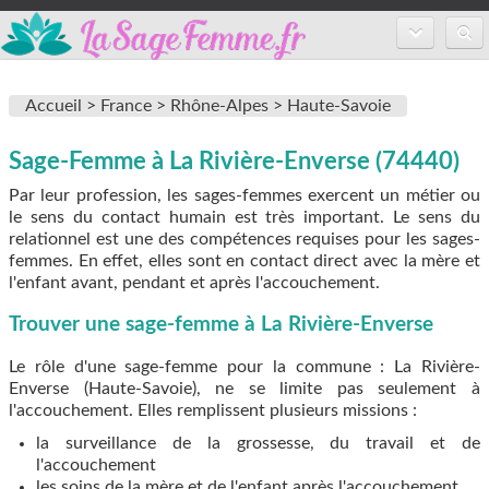
Accueil
Accueil >
France >
Rhône-Alpes >
Haute-Savoie
Annuaire des sages-femmes
Sage-Femme à La Rivière-Enverse (74440)
Inscription
Par leur profession, les sages-femmes exercent un métier ou
FAQ
le sens du contact humain est très important. Le sens du
relationnel est une des compétences requises pour les sages-
femmes. En effet, elles sont en contact direct avec la mère et
l'enfant avant, pendant et après l'accouchement.
Trouver une sage-femme à La Rivière-Enverse
Le rôle d'une sage-femme pour la commune : La Rivière-
Enverse (Haute-Savoie), ne se limite pas seulement à
l'accouchement. Elles remplissent plusieurs missions :
la surveillance de la grossesse, du travail et de
l'accouchement
les soins de la mère et de l'enfant après l'accouchement