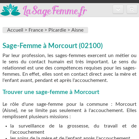
Accueil
Accueil >
France >
Picardie >
Aisne
Annuaire des sages-femmes
Sage-Femme à Morcourt (02100)
Inscription
Par leur profession, les sages-femmes exercent un métier ou
FAQ
le sens du contact humain est très important. Le sens du
relationnel est une des compétences requises pour les sages-
femmes. En effet, elles sont en contact direct avec la mère et
l'enfant avant, pendant et après l'accouchement.
Trouver une sage-femme à Morcourt
Le rôle d'une sage-femme pour la commune : Morcourt
(Aisne), ne se limite pas seulement à l'accouchement. Elles
remplissent plusieurs missions :
la surveillance de la grossesse, du travail et de
l'accouchement
les soins de la mère et de l'enfant après l'accouchement