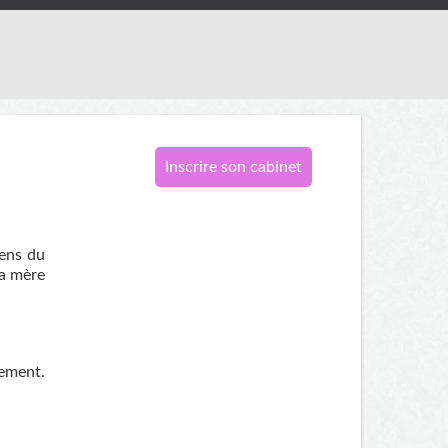
Inscrire son cabinet
sens du
la mère
hement.