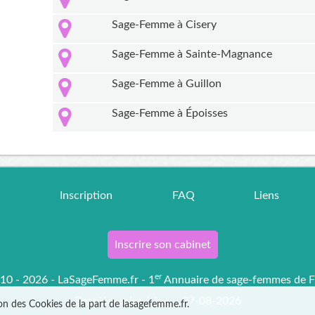
Sage-Femme à Cisery
Sage-Femme à Sainte-Magnance
Sage-Femme à Guillon
Sage-Femme à Époisses
r
Inscription
FAQ
Liens
Inscrire son cabinet
er
0 - 2026 - LaSageFemme.fr - 1
Annuaire de sage-femmes de F
Dernière mise à jour : 07-08-2026
ion des Cookies de la part de lasagefemme.fr.