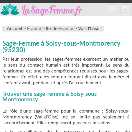
Accueil
Accueil >
France >
Île-de-France >
Val-d'Oise
Annuaire des sages-femmes
Sage-Femme à Soisy-sous-Montmorency
Inscription
(95230)
FAQ
Par leur profession, les sages-femmes exercent un métier ou
le sens du contact humain est très important. Le sens du
relationnel est une des compétences requises pour les sages-
femmes. En effet, elles sont en contact direct avec la mère et
l'enfant avant, pendant et après l'accouchement.
Trouver une sage-femme à Soisy-sous-
Montmorency
Le rôle d'une sage-femme pour la commune : Soisy-sous-
Montmorency (Val-d'Oise), ne se limite pas seulement à
l'accouchement. Elles remplissent plusieurs missions :
la surveillance de la grossesse, du travail et de