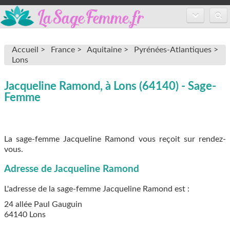
Accueil
Accueil >
France >
Aquitaine >
Pyrénées-Atlantiques >
Annuaire des sages-femmes
Lons
Inscription
Jacqueline Ramond, à Lons (64140) - Sage-
Femme
FAQ
La sage-femme Jacqueline Ramond vous reçoit sur rendez-
vous.
Adresse de Jacqueline Ramond
L'adresse de la sage-femme
Jacqueline Ramond
est :
24 allée Paul Gauguin
64140
Lons