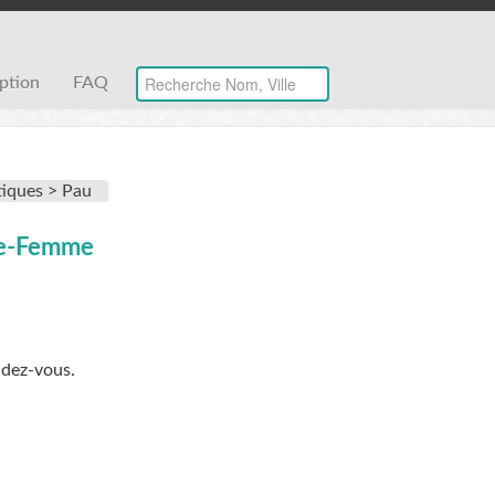
iption
FAQ
iques >
Pau
age-Femme
ndez-vous.