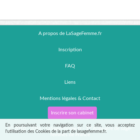
A propos de LaSageFemme.fr
Inscription
FAQ
Liens
Mentions légales & Contact
Inscrire son cabinet
En poursuivant votre navigation sur ce site, vous acceptez
er
Ⓒ 2010 - 2026 - LaSageFemme.fr - 1
Annuaire de sage-
l'utilisation des Cookies de la part de lasagefemme.fr.
femmes de France