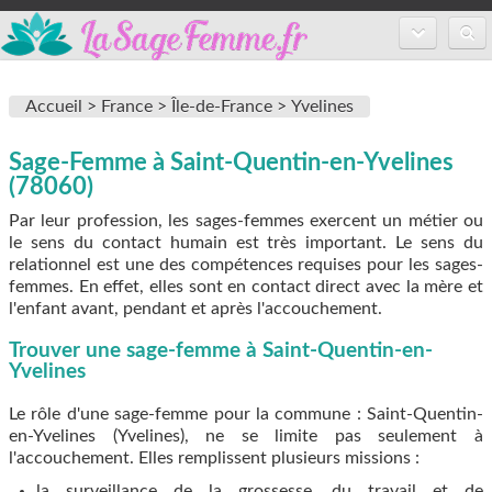
Accueil
Accueil >
France >
Île-de-France >
Yvelines
Annuaire des sages-femmes
Sage-Femme à Saint-Quentin-en-Yvelines
Inscription
(78060)
FAQ
Par leur profession, les sages-femmes exercent un métier ou
le sens du contact humain est très important. Le sens du
relationnel est une des compétences requises pour les sages-
femmes. En effet, elles sont en contact direct avec la mère et
l'enfant avant, pendant et après l'accouchement.
Trouver une sage-femme à Saint-Quentin-en-
Yvelines
Le rôle d'une sage-femme pour la commune : Saint-Quentin-
en-Yvelines (Yvelines), ne se limite pas seulement à
l'accouchement. Elles remplissent plusieurs missions :
la surveillance de la grossesse, du travail et de