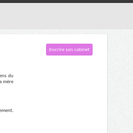
Inscrire son cabinet
sens du
la mère
hement.