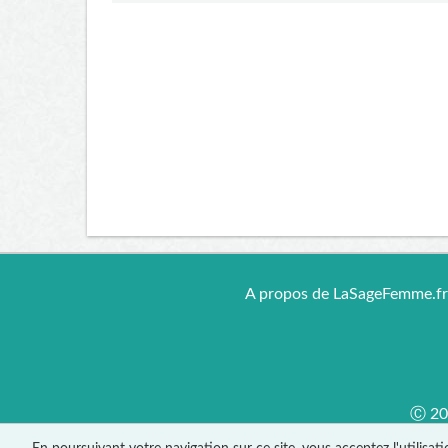
A propos de LaSageFemme.f
Ⓒ 201