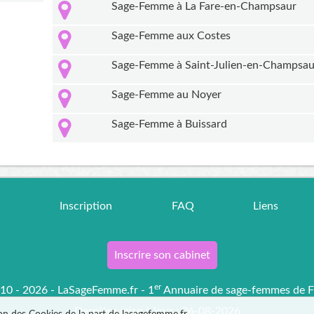
Sage-Femme à La Fare-en-Champsaur
Sage-Femme aux Costes
Sage-Femme à Saint-Julien-en-Champsa
Sage-Femme au Noyer
Sage-Femme à Buissard
r
Inscription
FAQ
Liens
Inscrire son cabinet
er
0 - 2026 - LaSageFemme.fr - 1
Annuaire de sage-femmes de F
Dernière mise à jour : 06-08-2026