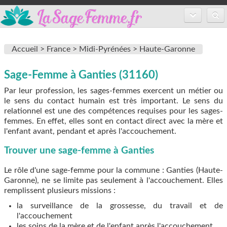
Accueil
Accueil >
France >
Midi-Pyrénées >
Haute-Garonne
Annuaire des sages-femmes
Sage-Femme à Ganties (31160)
Inscription
Par leur profession, les sages-femmes exercent un métier ou
FAQ
le sens du contact humain est très important. Le sens du
relationnel est une des compétences requises pour les sages-
femmes. En effet, elles sont en contact direct avec la mère et
l'enfant avant, pendant et après l'accouchement.
Trouver une sage-femme à Ganties
Le rôle d'une sage-femme pour la commune : Ganties (Haute-
Garonne), ne se limite pas seulement à l'accouchement. Elles
remplissent plusieurs missions :
la surveillance de la grossesse, du travail et de
l'accouchement
les soins de la mère et de l'enfant après l'accouchement