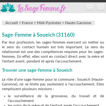
Accueil
Accueil >
France >
Midi-Pyrénées >
Haute-Garonne
Annuaire des sages-femmes
Sage-Femme à Soueich (31160)
Inscription
Par leur profession, les sages-femmes exercent un métier ou
FAQ
le sens du contact humain est très important. Le sens du
relationnel est une des compétences requises pour les sages-
femmes. En effet, elles sont en contact direct avec la mère et
l'enfant avant, pendant et après l'accouchement.
Trouver une sage-femme à Soueich
Le rôle d'une sage-femme pour la commune : Soueich (Haute-
Garonne), ne se limite pas seulement à l'accouchement. Elles
remplissent plusieurs missions :
la surveillance de la grossesse, du travail et de
l'accouchement
les soins de la mère et de l'enfant après l'accouchement