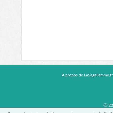
A propos de LaSageFemme.f
Ⓒ 201