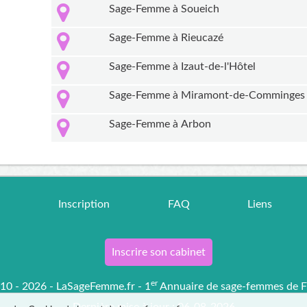
Sage-Femme à Soueich
Sage-Femme à Rieucazé
Sage-Femme à Izaut-de-l'Hôtel
Sage-Femme à Miramont-de-Comminges
Sage-Femme à Arbon
r
Inscription
FAQ
Liens
Inscrire son cabinet
er
0 - 2026 - LaSageFemme.fr - 1
Annuaire de sage-femmes de F