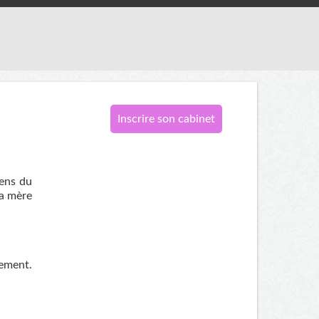
Inscrire son cabinet
sens du
la mère
hement.