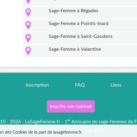
Sage-Femme à Régades
Sage-Femme à Pointis-Inard
Sage-Femme à Saint-Gaudens
Sage-Femme à Valentine
r
Inscription
FAQ
Liens
Inscrire son cabinet
er
0 - 2026 - LaSageFemme.fr - 1
Annuaire de sage-femmes de F
Dernière mise à jour : 07-08-2026
ion des Cookies de la part de lasagefemme.fr.