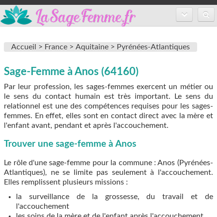
Accueil
Accueil >
France >
Aquitaine >
Pyrénées-Atlantiques
Annuaire des sages-femmes
Sage-Femme à Anos (64160)
Inscription
Par leur profession, les sages-femmes exercent un métier ou
FAQ
le sens du contact humain est très important. Le sens du
relationnel est une des compétences requises pour les sages-
femmes. En effet, elles sont en contact direct avec la mère et
l'enfant avant, pendant et après l'accouchement.
Trouver une sage-femme à Anos
Le rôle d'une sage-femme pour la commune : Anos (Pyrénées-
Atlantiques), ne se limite pas seulement à l'accouchement.
Elles remplissent plusieurs missions :
la surveillance de la grossesse, du travail et de
l'accouchement
les soins de la mère et de l'enfant après l'accouchement