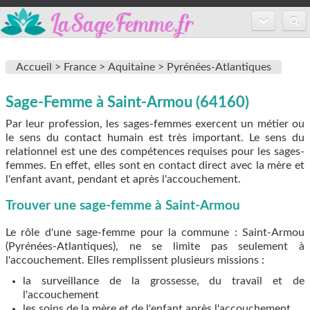
Accueil
Accueil >
France >
Aquitaine >
Pyrénées-Atlantiques
Annuaire des sages-femmes
Sage-Femme à Saint-Armou (64160)
Inscription
Par leur profession, les sages-femmes exercent un métier ou
FAQ
le sens du contact humain est très important. Le sens du
relationnel est une des compétences requises pour les sages-
femmes. En effet, elles sont en contact direct avec la mère et
l'enfant avant, pendant et après l'accouchement.
Trouver une sage-femme à Saint-Armou
Le rôle d'une sage-femme pour la commune : Saint-Armou
(Pyrénées-Atlantiques), ne se limite pas seulement à
l'accouchement. Elles remplissent plusieurs missions :
la surveillance de la grossesse, du travail et de
l'accouchement
les soins de la mère et de l'enfant après l'accouchement